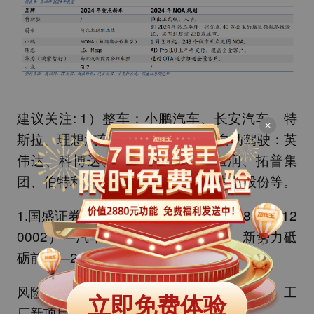
建议关注: 1）整车：小鹏汽车、长安汽车、特
斯拉、理想汽车、赛力斯等； 2）自动驾驶：英
伟达、科博达、德赛西威、经纬恒润、拓普集
团、伯特利、耐世特、保隆科技、中鼎股份等。
1.国盛证券—丁逸朦 （执业编号：S068052112
0002）—汽车：高阶智驾东风渐起，新势力砥
砺前行—20240111；
风险提示：政策落地进度不达预期，新车型、工
立即免费体验
厂新项目落地不及预期，