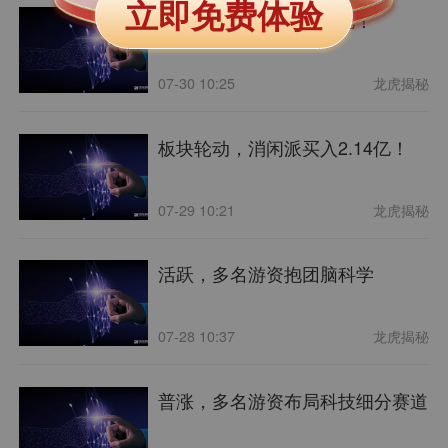
立即免费体验
分歧，佛山系卖出1.40亿！
07-30 10:25
龙虎揭秘
板块轮动，消闲派买入2.14亿！
07-29 10:21
龙虎揭秘
活跃，多名游资抱团脑科学
07-28 10:37
龙虎揭秘
普涨，多名游资布局科技细分赛道