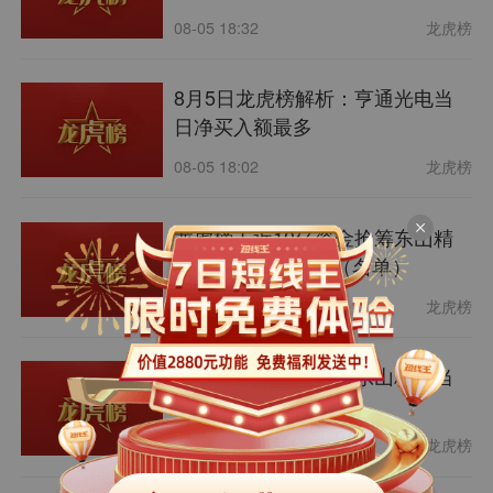
08-05 18:32
龙虎榜
8月5日龙虎榜解析：亨通光电当
日净买入额最多
08-05 18:02
龙虎榜
龙虎榜丨近10亿资金抢筹东山精
密，抛售这些个股（名单）
08-04 18:32
龙虎榜
8月4日龙虎榜解析：东山精密当
日净买入额最多
08-04 18:02
龙虎榜