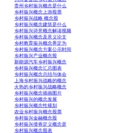
贵州乡村振兴概念是什么
乡村振兴概念上游股票
乡村振兴战略 概念股
乡村振兴概念建筑是什么
乡村振兴诗意概念解读视频
乡村振兴概念及意义论文
乡村教育振兴概念界定为
乡村振兴概念方案公示时间
乡村振兴产业概念股
新能源汽车乡村振兴概念
乡村振兴概念汇总图表
乡村振兴概念总结与体会
上海乡村振兴战略的概念
火热的乡村振兴战略概念
乡村振兴概念插画图片
乡村振兴的概念发展
乡村振兴概念性规划
农业乡村振兴概念股票
乡村振兴金融概念股
乡村振兴债券定义概念是
乡村振兴概念股表