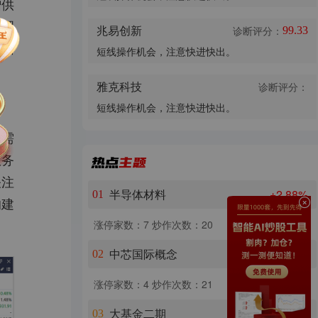
增供
资逻
兆易创新
诊断评分：
99.33
大因
短线操作机会，注意快进快出。
雅克科技
诊断评分：
短线操作机会，注意快进快出。
会需
服务
关注
半导体材料
+2.88%
01
的建
涨停家数：7
炒作次数：20
中芯国际概念
+2.86%
02
涨停家数：4
炒作次数：21
大基金二期
+2.80%
03