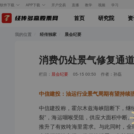
开户交易
直播
教学
视频
学习
软件下载
APP下载
首页
研究院
资
我的位置
经传独家
晨会纪要
消费仍处景气修复通道
栏目：
晨会纪要
05-15 00:50
作者：孙磊
中信建投：油运行业景气周期有望持续
中信建投称，霍尔木兹海峡阻断下，继
裂”，海运咽喉受阻，供应大面积中断
推升了有效吨海里需求。与此同时，全