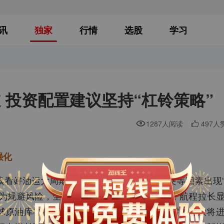
讯
独家
行情
选股
学习
 投资配置建议坚持“杠铃策略”
1287人阅读
497人
强化
续看好油运大周期。中东原油供应因地缘冲突等因素出现
。为规避风险，全球油运航线被迫大面积重构，航程拉长
球原油库存持续下降至历史低位，未来补库需求释放将