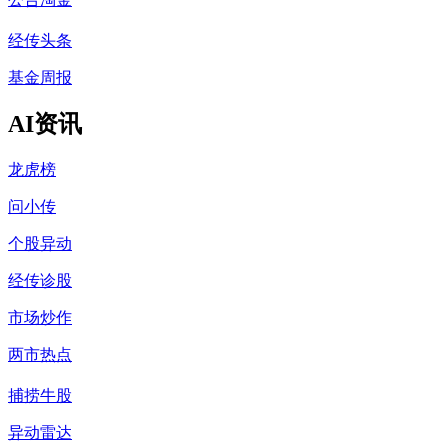
经传头条
基金周报
AI资讯
龙虎榜
问小传
个股异动
经传诊股
市场炒作
两市热点
捕捞牛股
异动雷达