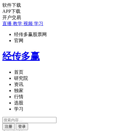
软件下载
APP下载
开户交易
直播
教学
视频
学习
经传多赢股票网
官网
经传多赢
首页
研究院
资讯
独家
行情
选股
学习
注册
登录