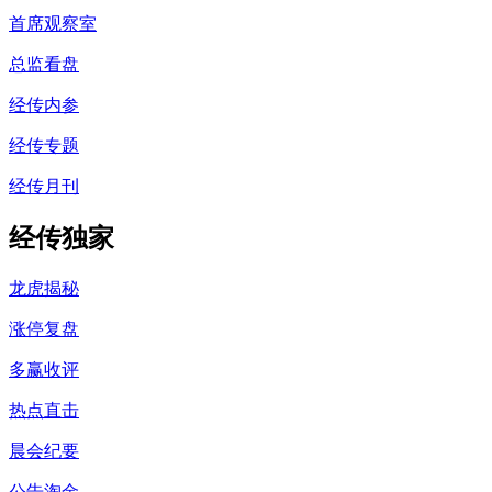
首席观察室
总监看盘
经传内参
经传专题
经传月刊
经传独家
龙虎揭秘
涨停复盘
多赢收评
热点直击
晨会纪要
公告淘金