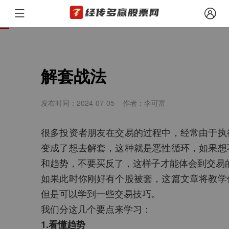
我的位置
/
经传月刊
/
经传月刊（2024年7月）
/
解套战法
解套战法
发布时间：2024-07-05
作者：李可富
很多投资者朋友在交易的过程中，经常由于执
变成了想去解套，这种就是恶性循环，如果想
和趋势，不要买反了，这样子才能体会到交易
如果此时你刚好有个股被套，这篇文章将教学
但是可以学到一些交易技巧。
我们分这几个要点来学习：
1.看懂趋势