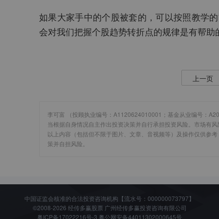
如果大家手中的个股被套的，可以按照教学的
会对我们把握个股趋势转折点的规律是有帮助
上一页
李可富 （投顾执业编号：A1120624010001；基金从业编号：A
当根据自身情况自主作出投资决策并自行承担投资风险。市场有风
以上内容（包括但不限于图片、文章、音视频等）及操作仅供参考
策并自担风险。
加
载
失
败
中国证监会核准的合法投资咨询机构【流水号：000000073797】
©2008-2026 经传多赢股票 广州经传多赢投资咨询有限公司
粤ICP备17022216号-3
粤公网安备44011302000645号