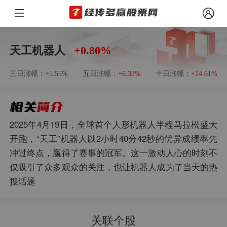
天工机器人
+0.80%
三日涨幅：
五日涨幅：
十日涨幅：
+1.55%
+6.33%
+14.61%
2025年4月19日，全球首个人形机器人半程马拉松盛大
开跑，“天工”机器人以2小时40分42秒的优异成绩率先
冲过终点，赢得了赛事的冠军。这一激动人心的时刻不
仅吸引了众多观众的关注，也让机器人成为了当天的热
搜话题
关联个股