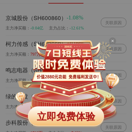
京城股份（SH600860）
-1.08%
关联原因
主力净买额：
主力占比：
-0.04亿
-12.61%
柯力传感（SH603662）
+0.98%
关联原因
主力净买额：
主力占比：
797万
+2.34%
鸣志电器（SH603728）
+1.50%
关联原因
主力净买额：
主力占比：
3226万
+9.56%
绿的谐波（SH688017）
+3.49%
关联原因
主力净买额：
主力占比：
1.25亿
+3.11%
立即免费体验
步科股份（SH688160）
+1.40%
关联原因