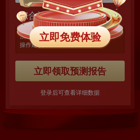
股票代码
股票名称
诊股
综合评分：
？？分
立即免费体验
预测短期内走势如何，看分析师买卖
操作建议
立即领取预测报告
登录后可查看详细数据