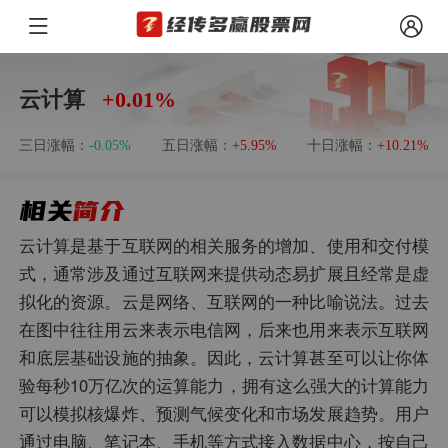
云计算
+0.01%
三日涨幅：
五日涨幅：
十日涨幅：
-0.05%
+5.95%
+10.21%
云计算是基于互联网的相关服务的增加、使用和交付模
式，通常涉及通过互联网来提供动态易扩展且经常是虚
拟化的资源。云是网络、互联网的一种比喻说法。过去
在图中往往用云来表示电信网，后来也用来表示互联网
和底层基础设施的抽象。因此，云计算甚至可以让你体
验每秒10万亿次的运算能力，拥有这么强大的计算能力
可以模拟核爆炸、预测气候变化和市场发展趋势。用户
通过电脑、笔记本、手机等方式接入数据中心，按自己