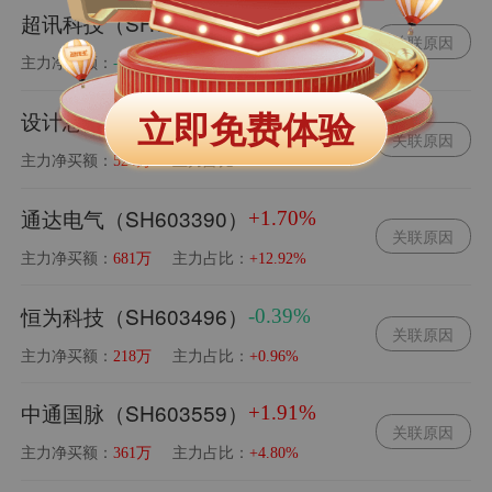
超讯科技（SH603322）
-1.36%
关联原因
主力净买额：
主力占比：
-0.02亿
-3.46%
立即免费体验
设计总院（SH603357）
+1.50%
关联原因
主力净买额：
主力占比：
524万
+23.91%
通达电气（SH603390）
+1.70%
关联原因
主力净买额：
主力占比：
681万
+12.92%
恒为科技（SH603496）
-0.39%
关联原因
主力净买额：
主力占比：
218万
+0.96%
中通国脉（SH603559）
+1.91%
关联原因
主力净买额：
主力占比：
361万
+4.80%