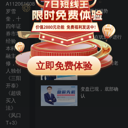
A1120616080001，
罗雪
科技重新强势
奎，十
四年证
券市场
反弹总在犹豫中进行
经验，
本科金
融主
立即免费体验
修，个
量化又成为 过街老
鼠？
人独创
《三阳
开泰》
变盘已现， 底部确
《超级
认
买入
法》
《风口
T+3》