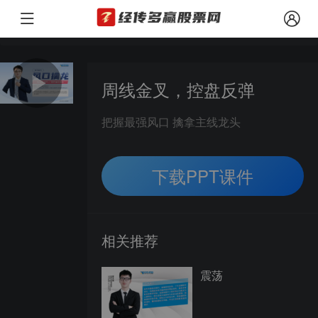
本文观点由经传多赢投资顾问 罗雪奎（投顾执业编号：A1120616080001
风险提示：
周线金叉，控盘反弹
把握最强风口 擒拿主线龙头
下载PPT课件
相关推荐
震荡