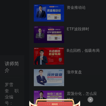
资金推动论
ETF波段择时
B点回档，低吸布局
讲师简
介
涨停复盘
罗雪
奎
职
震荡分化，怎么应
业编
对？
号：