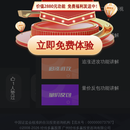
打板助手二次升级视
频讲解
跟庄擒牛功能讲解
立即免费体验
追涨进攻功能讲解
1
7524
分
人
人观
享
量价反包功能讲解
赞
看过
过
龙虎淘金功能讲解
中国证监会核准的合法投资咨询机构【流水号：000000073797】
©2008-2026 经传多赢股票 广州经传多赢投资咨询有限公司