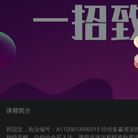
讲师简介
韩冠文，执业编号：A1120613090015 经传多
独特见解。自创分仓买入法、涨停追涨法和精准抄底法