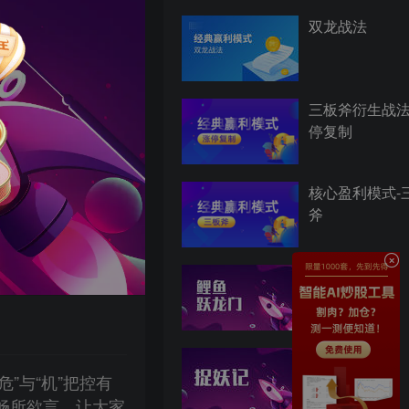
双龙战法
三板斧衍生战法
停复制
核心盈利模式-
斧
鲤鱼跃龙门
捉妖记
危”与“机”把控有
畅所欲言，让大家