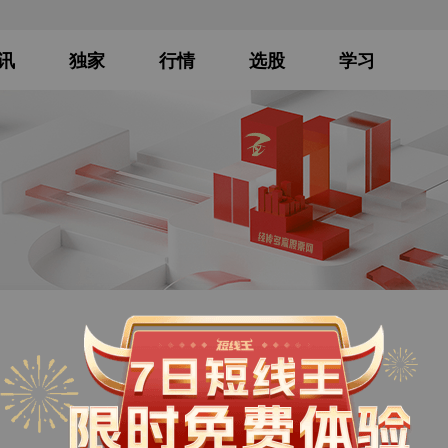
讯
独家
行情
选股
学习
信托职能
发布时间：2019-11-18