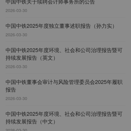
中国中铁关于续聘会计师事务所的公告
2026-03-30
中国中铁2025年度独立董事述职报告（孙力实）
2026-03-30
中国中铁2025年度环境、社会和公司治理报告暨可
持续发展报告（英文）
2026-03-30
中国中铁董事会审计与风险管理委员会2025年履职
报告
2026-03-30
中国中铁2025年度环境、社会和公司治理报告暨可
持续发展报告（中文）
2026-03-30