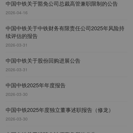
中国中铁关于豁免公司总裁高管兼职限制的公告
2026-04-16
中国中铁关于中铁财务有限责任公司2025年风险持
续评估的报告
2026-03-31
中国中铁关于股份回购进展公告
2026-03-31
中国中铁2025年年度报告
2026-03-30
中国中铁2025年度独立董事述职报告（修龙）
2026-03-30