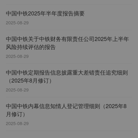
中国中铁2025年半年度报告摘要
2025-08-29
中国中铁关于中铁财务有限责任公司2025年上半年
风险持续评估的报告
2025-08-29
中国中铁定期报告信息披露重大差错责任追究细则
（2025年8月修订）
2025-08-29
中国中铁内幕信息知情人登记管理细则（2025年8
月修订）
2025-08-29