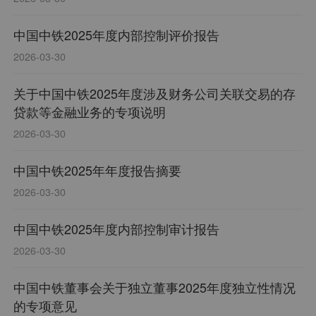
中国中铁2025年度内部控制评价报告
2026-03-30
关于中国中铁2025年度涉及财务公司关联交易的存
贷款等金融业务的专项说明
2026-03-30
中国中铁2025年年度报告摘要
2026-03-30
中国中铁2025年度内部控制审计报告
2026-03-30
中国中铁董事会关于独立董事2025年度独立性情况
的专项意见