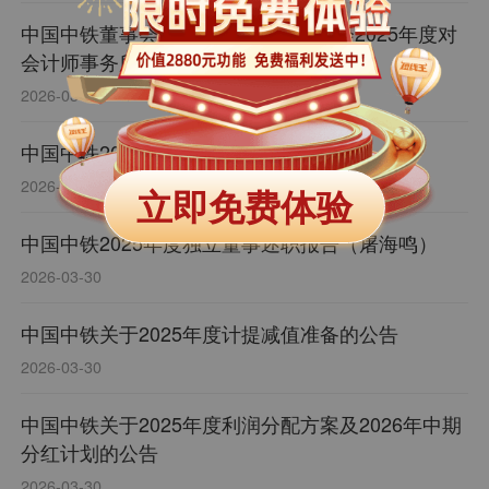
中国中铁董事会审计与风险管理委员会2025年度对
会计师事务所履行监督职责情况的报告
2026-03-30
中国中铁2025年度财务报表及审计报告
2026-03-30
立即免费体验
中国中铁2025年度独立董事述职报告（屠海鸣）
2026-03-30
中国中铁关于2025年度计提减值准备的公告
2026-03-30
中国中铁关于2025年度利润分配方案及2026年中期
分红计划的公告
2026-03-30