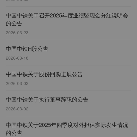
中国中铁关于召开2025年度业绩暨现金分红说明会
的公告
2026-03-23
中国中铁H股公告
2026-03-18
中国中铁关于股份回购进展公告
2026-03-02
中国中铁关于执行董事辞职的公告
2026-03-02
中国中铁关于2025年四季度对外担保实际发生情况
的公告