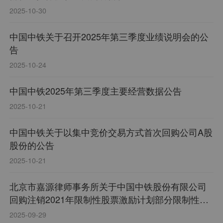
2025-10-30
中国中铁关于召开2025年第三季度业绩说明会的公
告
2025-10-24
中国中铁2025年第三季度主要经营数据公告
2025-10-21
中国中铁关于以集中竞价交易方式首次回购公司A股
股份的公告
2025-10-21
北京市嘉源律师事务所关于中国中铁股份有限公司
回购注销2021年限制性股票激励计划部分限制性股
票及调整回购价格之法律意见书
2025-09-29