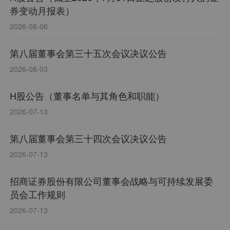
化风险管理平台获“2019年度深圳市金融创新奖二等
券变动月报表）
奖”、沪深交易所2024年度综合AA评级等。截至202
2026-08-06
5年12月31日,本公司在北京、上海、广州、深圳等
城市已开立265家批准设立的证券营业部和14家分
第八届董事会第三十五次会议决议公告
公司;拥有全资子公司5家,即招商证券国际有限公
2026-08-03
司、招商期货有限公司、招商致远资本投资有限公
司、招商证券投资有限公司和招商证券资产管理有
H股公告（董事名单与其角色和职能）
限公司。
2026-07-13
第八届董事会第三十四次会议决议公告
2026-07-13
招商证券股份有限公司董事会战略与可持续发展委
员会工作规则
2026-07-13