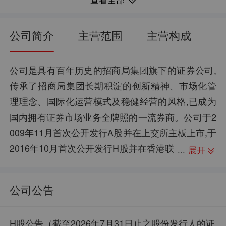
14.30
2.54%
每股净资产：
净资产收益率：
1350.81亿
41.73%
流通市值：
归母净利润同比：
公司简介
主营范围
主营构成
4.64
--%
每股资本公积金：
销售毛利率：
17.63万
7883.53亿
股东户数：
资产总计：
公司是具有百年历史的招商局集团旗下的证券公司,
传承了招商局集团长期积淀的创新精神、市场化管
5.31
46.91%
每股未分配利润：
销售净利率：
理理念、国际化运营模式及稳健经营的风格,已成为
--
6469.91亿
股权质押：
负债合计：
国内拥有证券市场业务全牌照的一流券商。公司于2
3.47
82.07%
每股现金流：
资产负债率：
009年11月首次公开发行A股并在上交所主板上市,于
2016年10月首次公开发行H股并在香港联
展开
交所主板上市。公司主要业务板块包含财富管理和
机构业务、投资银行业务、投资管理业务、投资及
公司公告
交易业务。企业荣誉:最佳跨境ETF做市商、2019年
度“优秀公司债券承销商”、CMS-RISK智慧集团一体
H股公告（截至2026年7月31日止之股份发行人的证