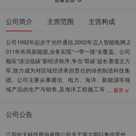
11.14
2.43%
每股净资产：
净资产收益率：
1102.04亿
46.42%
流通市值：
归母净利润同比：
公司简介
主营范围
主营构成
3.32
15.58%
每股资本公积金：
销售毛利率：
22.62万
633.82亿
股东户数：
资产总计：
公司1992年起步于光纤通信,2002年迈入智能电网,2
011年布局新能源,业务实现“一带一路”全覆盖。公司
6.20
7.21%
每股未分配利润：
销售净利率：
顺应“清洁低碳”新经济秩序,争当“双碳”超长赛道主力
--
244.12亿
股权质押：
负债合计：
军,致力成为对区域经济承担责任的绿色制造科技集
-0.81
38.52%
每股现金流：
资产负债率：
团。公司主要从事通信、电力、海洋、新能源等领
域产品的生产与销售,及海洋工程施工等
展开
经营活动。主要产品包括通信、电力、海洋、新能
源等领域产品。企业荣誉:荣获“江苏省质量奖”,“中国
公司公告
出口安全示范企业”、“中国光学工程学会科技进步
奖”、“中国电子元件行业协会科技进步奖”一等奖;“中
江苏中天科技股份有限公司关于第六期以集中竞价